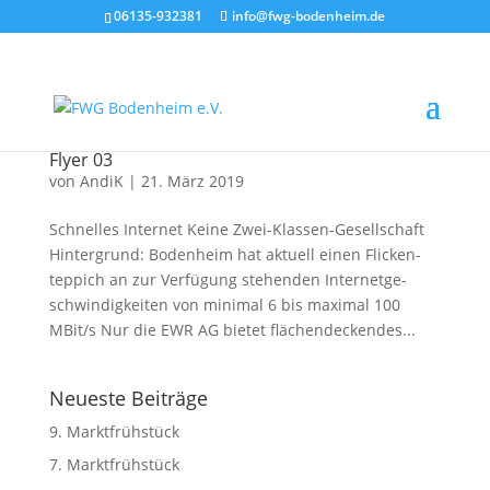
06135-932381
info@fwg-bodenheim.de
Flyer 03
von
AndiK
|
21. März 2019
Schnel­les Inter­net Kei­ne Zwei-Klas­sen-Gesell­schaft
Hin­ter­grund: Bodenheim hat aktu­ell einen Fli­cken­
tep­pich an zur Verfügung ste­hen­den Inter­net­ge­
schwin­dig­kei­ten von mini­mal 6 bis maxi­mal 100
MBit/​s Nur die EWR AG bie­tet flächendeckendes...
Neueste Beiträge
9. Marktfrühstück
7. Marktfrühstück