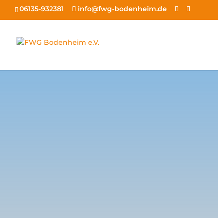
06135-932381
info@fwg-bodenheim.de
F