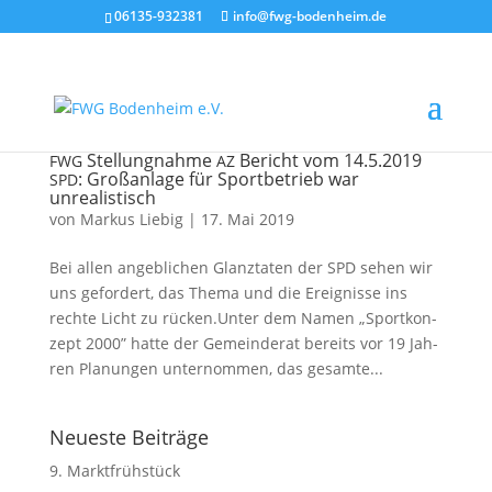
06135-932381
info@fwg-bodenheim.de
Stellungnahme
Bericht vom 14.5.2019
FWG
AZ
: Großanlage für Sportbetrieb war
SPD
unrealistisch
von
Markus Liebig
|
17. Mai 2019
Bei allen angeb­li­chen Glanz­ta­ten der SPD sehen wir
uns gefor­dert, das The­ma und die Ereig­nis­se ins
rech­te Licht zu rücken.Unter dem Namen „Sport­kon­
zept 2000” hat­te der Gemein­de­rat bereits vor 19 Jah­
ren Pla­nun­gen unter­nom­men, das gesam­te...
Neueste Beiträge
9. Marktfrühstück