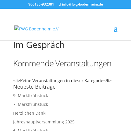
06135-932381
info@fwg-bodenheim.de
Im Gespräch
Kommende Veranstaltungen
<li>Keine Ver­an­stal­tun­gen in die­ser Kategorie</li>
Neueste Beiträge
9. Marktfrühstück
7. Marktfrühstück
Herzlichen Dank!
Jahreshauptversammlung 2025
6. Marktfrühstück